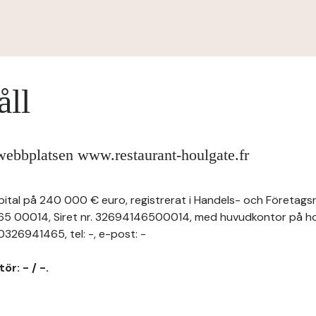
åll
webbplatsen www.restaurant-houlgate.fr
pital på 240 000 € euro, registrerat i Handels- och Företagsr
5 00014, Siret nr. 32694146500014, med huvudkontor på ho
26941465, tel: -, e-post: -
ör: - / -.