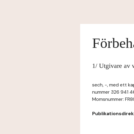
Förbeh
1/ Utgivare av 
sech, -, med ett ka
nummer 326 941 46
Momsnummer: FR803
Publikationsdirekt