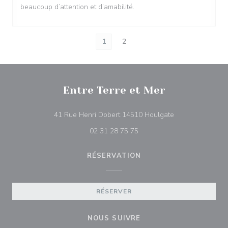
beaucoup d’attention et d’amabilité.
1
2
Entre Terre et Mer
((ouvre une nouve
41 Rue Henri Dobert 14510 Houlgate
02 31 28 75 75
RÉSERVATION
RÉSERVER
NOUS SUIVRE