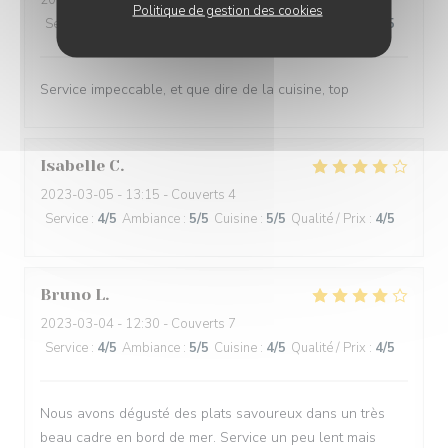
2023-04-08
- 19:30 - Couverts 2
Politique de gestion des cookies
Service
:
5
/5
Ambiance
:
5
/5
Cuisine
:
5
/5
Qualité / Prix
:
5
/5
Service impeccable, et que dire de la cuisine, top
Isabelle
C
2023-03-05
- 13:15 - Couverts 4
Service
:
4
/5
Ambiance
:
5
/5
Cuisine
:
5
/5
Qualité / Prix
:
4
/5
Bruno
L
2023-03-04
- 12:30 - Couverts 7
Service
:
4
/5
Ambiance
:
5
/5
Cuisine
:
4
/5
Qualité / Prix
:
4
/5
Nous avons dégusté des plats savoureux dans un très
beau cadre en bord de mer. Service un peu lent mais