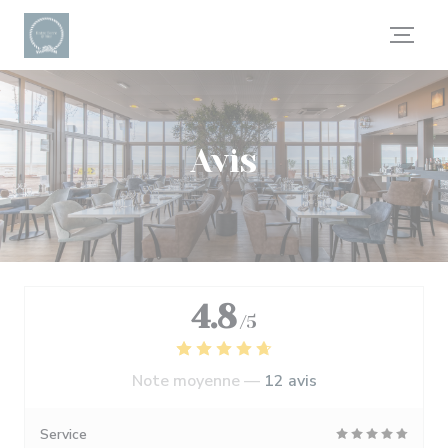
Personnalisation de vos choix en matière de cookies
Avis
4.8
/5
Note moyenne —
12 avis
Service