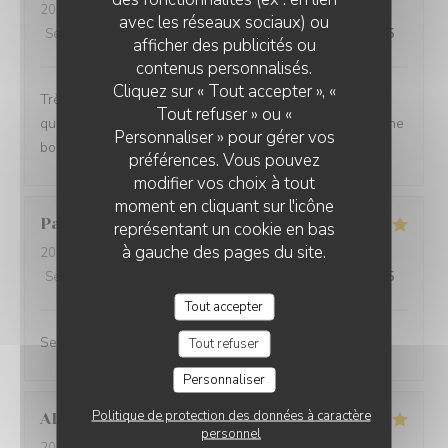
2023-04-23
- 19:30 - Couverts 2
avec les réseaux sociaux) ou
Service
:
5
/5
Ambiance
:
4
/5
Cuisine
:
5
/5
Qualité / Prix
:
4
/5
afficher des publicités ou
contenus personnalisés.
Cliquez sur « Tout accepter », «
Très bel endroit.. Les plats sont bien présentés et de
Tout refuser » ou «
qualité ! Tous les ingrédients sont réunis pour passer une
Personnaliser » pour gérer vos
bonne soirée.
préférences. Vous pouvez
modifier vos choix à tout
moment en cliquant sur l'icône
Patrick
S
représentant un cookie en bas
à gauche des pages du site.
2023-04-08
- 13:00 - Couverts 2
Service
:
5
/5
Ambiance
:
4
/5
Cuisine
:
4
/5
Qualité / Prix
:
4
/5
Tout accepter
Serveurs très gentils, vue dégagée vers la plage
Tout refuser
Personnaliser
Politique de protection des données à caractère
ALAIN
G
personnel