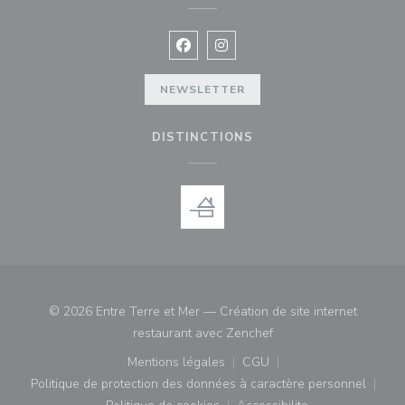
Facebook ((ouvre une nouvelle fenê
Instagram ((ouvre une nouvell
NEWSLETTER
DISTINCTIONS
© 2026 Entre Terre et Mer — Création de site internet
((ouvre une nouvelle fe
restaurant avec
Zenchef
Mentions légales
CGU
((ouvre une nouvelle fenêtre))
((ouvre une nouvelle fenê
Politique de protection des données à caractère personnel
((ouvre une nouvelle fenêtre))