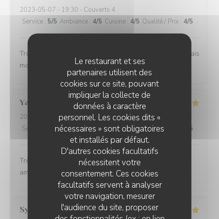
2023-05-07
- 19:30 - Couverts 4
Service
:
5
/5
Ambiance
:
4
/5
Cuisine
:
4
/5
Qualité / Prix
:
4
/5
Très belle vue Entrées et dessert excellents Plat bon mais
Le restaurant et ses
manquait légèrement de saveurs Je recommande
partenaires utilisent des
cookies sur ce site, pouvant
impliquer la collecte de
Yannick
B
données à caractère
personnel. Les cookies dits «
2023-05-01
- 13:30 - Couverts 4
nécessaires » sont obligatoires
Service
:
5
/5
Ambiance
:
5
/5
Cuisine
:
5
/5
Qualité / Prix
:
4
/5
et installés par défaut.
D'autres cookies facultatifs
Très belle expérience : bon repas, bon service, bonne
nécessitent votre
ambiance.
consentement. Ces cookies
facultatifs servent à analyser
votre navigation, mesurer
l'audience du site, proposer
Syl
L
des fonctionnalités (ex : en lien