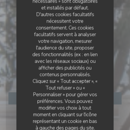
nécessaires » sont obligatoires
et installés par défaut.
D'autres cookies facultatifs
nécessitent votre
consentement. Ces cookies
facultatifs servent à analyser
votre navigation, mesurer
l'audience du site, proposer
des fonctionnalités (ex : en lien
avec les réseaux sociaux) ou
RESTAURANT BURGERS
•
HOULGATE
afficher des publicités ou
contenus personnalisés.
Entre Terre et Mer
Cliquez sur « Tout accepter », «
Tout refuser » ou «
Personnaliser » pour gérer vos
RÉSERVER
préférences. Vous pouvez
modifier vos choix à tout
moment en cliquant sur l'icône
représentant un cookie en bas
à gauche des pages du site.