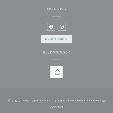
FØLG OSS
Facebook ((åpner i et nytt vindu))
Instagram ((åpner i et nytt vin
NYHETSBREV
BELØNNINGER
© 2026 Entre Terre et Mer — Restaurantnettsted opprettet av
((åpner i et nytt vindu))
Zenchef