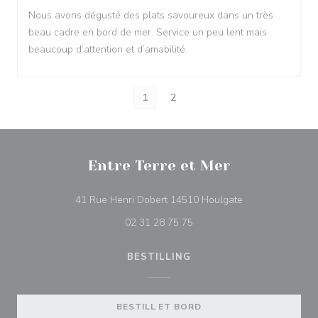
Nous avons dégusté des plats savoureux dans un très
beau cadre en bord de mer. Service un peu lent mais
beaucoup d’attention et d’amabilité.
1
2
Entre Terre et Mer
((åpner i et nytt 
41 Rue Henri Dobert 14510 Houlgate
02 31 28 75 75
BESTILLING
BESTILL ET BORD