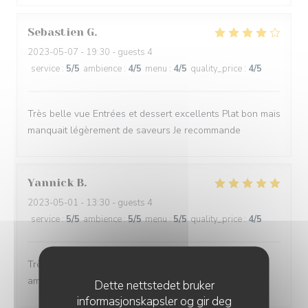
Sebastien
G
2023-05-07
- 19:30 - guests 4
service
:
5
/5
ambience
:
4
/5
menu
:
4
/5
quality_price
:
4
/5
Très belle vue Entrées et dessert excellents Plat bon mais
manquait légèrement de saveurs Je recommande
Yannick
B
2023-05-01
- 13:30 - guests 4
service
:
5
/5
ambience
:
5
/5
menu
:
5
/5
quality_price
:
4
/5
Très belle expérience : bon repas, bon service, bonne
ambiance.
Dette nettstedet bruker
informasjonskapsler og gir deg