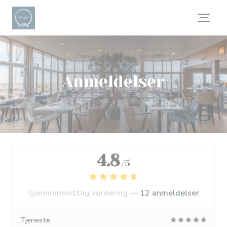
Panel for informasjonskapsler
Anmeldelser
4.8
/5
Gjennomsnittlig vurdering —
12 anmeldelser
Tjeneste