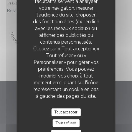
facultatifs servent à analyser
2025
votre navigation, mesurer
Restaurant Entre Terre et Mer
l'audience du site, proposer
des fonctionnalités (ex : en lien
avec les réseaux sociaux) ou
f="https://restaurantguru.com" target="_blank">Restaurant Guru
afficher des publicités ou
contenus personnalisés.
Cliquez sur « Tout accepter », «
Tout refuser » ou «
Personnaliser » pour gérer vos
préférences. Vous pouvez
modifier vos choix à tout
moment en cliquant sur l'icône
représentant un cookie en bas
à gauche des pages du site.
Entre Terre et Mer
((ouvre une nouve
41 Rue Henri Dobert 14510 Houlgate
Tout accepter
02 31 28 75 75
Tout refuser