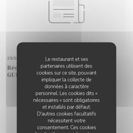
Le restaurant et ses
29/05/2025
partenaires utilisent des
Récompensé par le site Restaurant
cookies sur ce site, pouvant
GURU
impliquer la collecte de
données à caractère
Recommandé
personnel. Les cookies dits «
nécessaires » sont obligatoires
et installés par défaut.
D'autres cookies facultatifs
nécessitent votre
consentement. Ces cookies