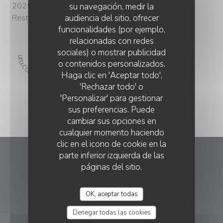
2025
su navegación, medir la
audiencia del sitio, ofrecer
Restaurant Entre Terre et Mer
funcionalidades (por ejemplo,
relacionadas con redes
sociales) o mostrar publicidad
f="https://restaurantguru.com" target="_blank">Restaurant Guru
o contenidos personalizados.
Haga clic en 'Aceptar todo',
'Rechazar todo' o
'Personalizar' para gestionar
sus preferencias. Puede
cambiar sus opciones en
cualquier momento haciendo
clic en el icono de cookie en la
parte inferior izquierda de las
Entre Terre et Mer
páginas del sitio.
((abre en una nu
41 Rue Henri Dobert 14510 Houlgate
OK, aceptar todas
02 31 28 75 75
Denegar todas las cookies