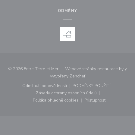
ODMĚNY
© 2026 Entre Terre et Mer — Webové stránky restaurace byly
((otevře se v novém okně))
vytvořeny
Zenchef
Odmítnutí odpovědnosti
PODMÍNKY POUŽITÍ
((otevře se v novém okně))
((otevře se v novém o
Zásady ochrany osobních údajů
((otevře se v novém okně))
Politika ohledně cookies
Pristupnost
((otevře se v novém okně))
((otevře se v novém o