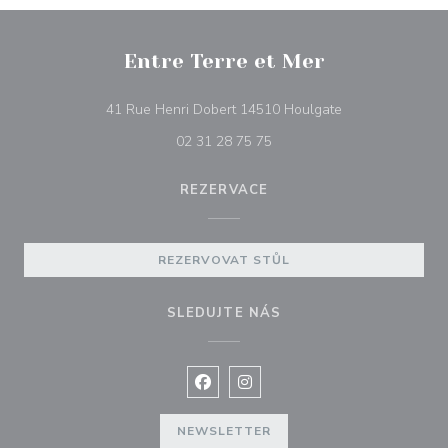
Entre Terre et Mer
((otevře se v no
41 Rue Henri Dobert 14510 Houlgate
02 31 28 75 75
REZERVACE
REZERVOVAT STŮL
SLEDUJTE NÁS
Facebook ((otevře se v novém okně
Instagram ((otevře se v nové
NEWSLETTER