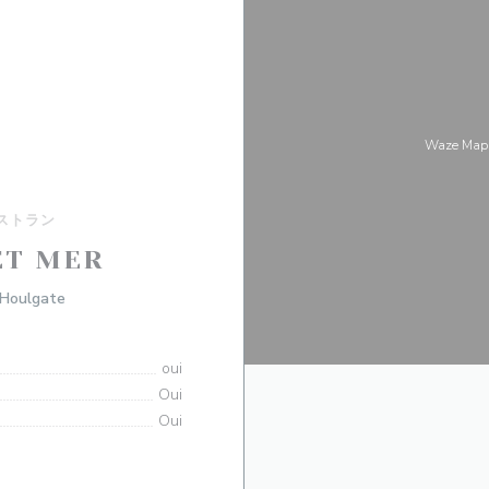
Waze M
ストラン
ET MER
((新しいウィンドウで開きます))
 Houlgate
oui
Oui
Oui