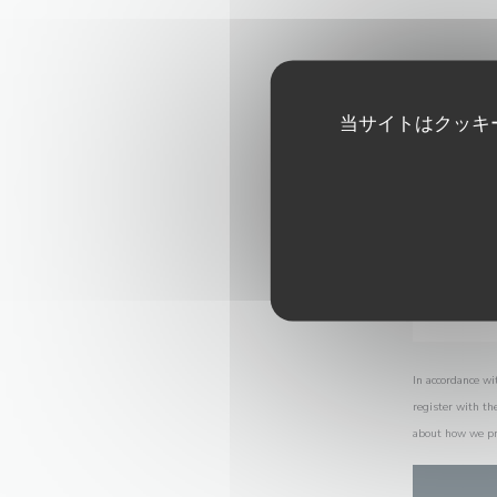
当サイトはクッキ
In accordance wi
register with th
about how we pr