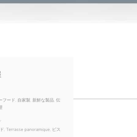
報
フード, 自家製, 新鮮な製品, 伝
理
プ
asse panoramique, ビス