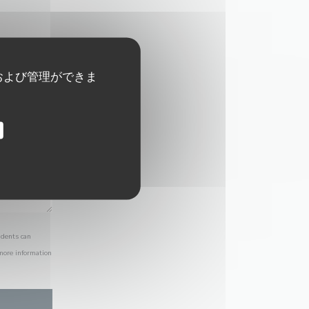
および管理ができま
idents can
 more information