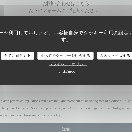
お問い合わせはこちら
以下のフォームにご記入ください。
ーを利用しております。お客様自身でクッキー利用の設定
す。
全てに同意する
すべてのクッキーを拒否する
カスタマイズする
プライバシーポリシー
undefined
th data protection regulations, you have the right to opt out of marketing communications. UK res
e Telephone Preference Service at
tpsonline.org.uk
. US residents can register at
donotcall.gov
. For
ocess your data, please see our
privacy policy
.