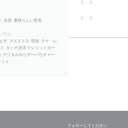
月
-
火
水
-
日
, 全景, 素晴らしい景色
い方法
ザ, マエストロ, 現金, チケ・レ
カード, タッチ決済 クレジットカー
済, デジタルホリデーバウチャー,
ケット
フォローしてください