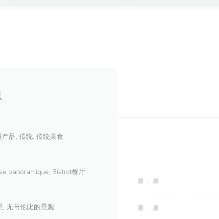
息
鲜产品, 传统, 传统美食
sse panoramique, Bistrot餐厅
星
-
星
全景, 无与伦比的景观
星
-
星