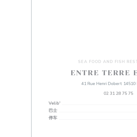
SEA FOOD AND FISH RE
ENTRE TERRE 
41 Rue Henri Dobert 14510
02 31 28 75 75
Velib'
巴士
停车