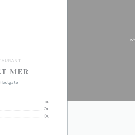
W
STAURANT
ET MER
((在新窗口中打开))
 Houlgate
oui
Oui
Oui