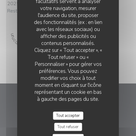
facultatifs servent à analyser
2025
votre navigation, mesurer
Restaurant Entre Terre et Mer
l'audience du site, proposer
des fonctionnalités (ex : en lien
avec les réseaux sociaux) ou
f="https://restaurantguru.com" target="_blank">Restaurant Guru
afficher des publicités ou
contenus personnalisés.
Cliquez sur « Tout accepter », «
Tout refuser » ou «
Personnaliser » pour gérer vos
préférences. Vous pouvez
modifier vos choix à tout
moment en cliquant sur l'icône
représentant un cookie en bas
à gauche des pages du site.
Entre Terre et Mer
((ouvre une nouve
41 Rue Henri Dobert 14510 Houlgate
Tout accepter
02 31 28 75 75
Tout refuser