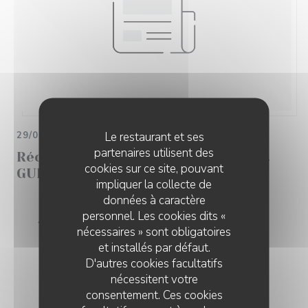
Le restaurant et ses
29/05/2025
partenaires utilisent des
Récompensé par le site Restaurant
cookies sur ce site, pouvant
GURU
impliquer la collecte de
données à caractère
Recommandé
personnel. Les cookies dits «
nécessaires » sont obligatoires
et installés par défaut.
D'autres cookies facultatifs
nécessitent votre
consentement. Ces cookies