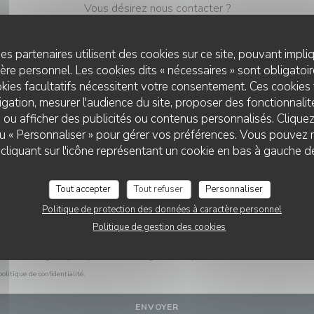
Vous désirez nous contacter ?
Remplissez le formulaire ci-dessous !
es partenaires utilisent des cookies sur ce site, pouvant impli
re personnel. Les cookies dits « nécessaires » sont obligatoire
kies facultatifs nécessitent votre consentement. Ces cookies 
gation, mesurer l'audience du site, proposer des fonctionnalité
 ou afficher des publicités ou contenus personnalisés. Clique
 ou « Personnaliser » pour gérer vos préférences. Vous pouvez 
liquant sur l'icône représentant un cookie en bas à gauche d
Tout accepter
Tout refuser
Personnaliser
Politique de protection des données à caractère personnel
Politique de gestion des cookies
L.223-2 du code de la consommation, il est rappelé que le consommateur peut user de son droit à s'i
on au démarchage téléphonique Bloctel :
bloctel.gouv.fr
. Pour plus d'informations sur le traitement
politique de confidentialité
.