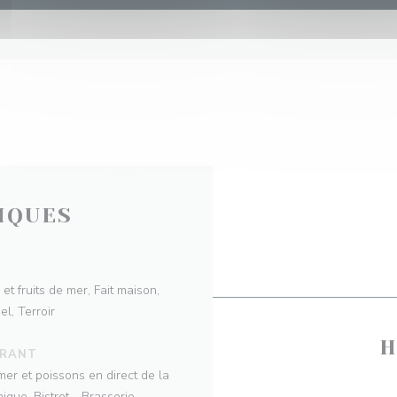
IQUES
et fruits de mer, Fait maison,
el, Terroir
H
URANT
mer et poissons en direct de la
ique, Bistrot - Brasserie