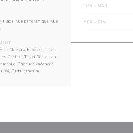
LUN
-
MAR
er, Plage, Vue panoramique, Vue
MER
-
DIM
e
EMENT
isa, Maestro, Espèces, Titres
ans Contact, Ticket Restaurant,
t mobile, Chèques vacances
ialisé, Carte bancaire