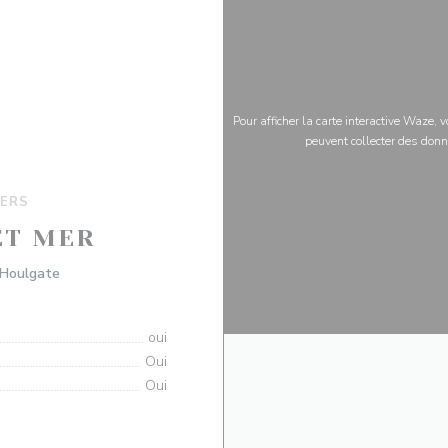
Pour afficher la carte interactive Waze,
peuvent collecter des donn
ERS
ET MER
((ouvre une nouvelle fenêtre))
 Houlgate
oui
Oui
Oui