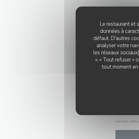
Le restaurant et s
données à caractè
défaut. D'autres coo
analyser votre navi
les réseaux sociaux)
», « Tout refuser »
tout moment en c
Selon l'article 
liste d'oppositi
consultez notre