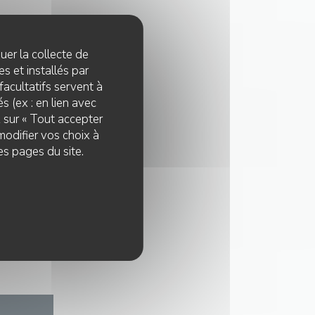
quer la collecte de
s et installés par
facultatifs servent à
s (ex : en lien avec
z sur « Tout accepter
modifier vos choix à
es pages du site.
nscrire sur la
 de vos données,