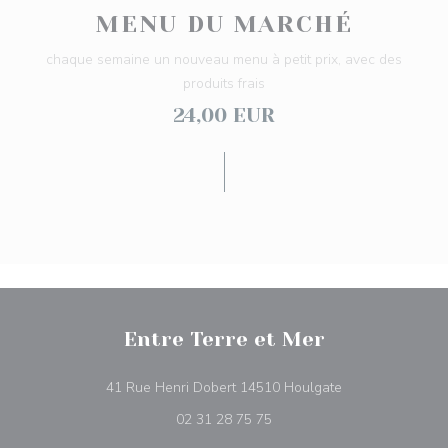
MENU DU MARCHÉ
chaque semaine un nouveau menu à petit prix, avec des
produits frais
24,00 EUR
Entre Terre et Mer
((открывается в
41 Rue Henri Dobert 14510 Houlgate
02 31 28 75 75