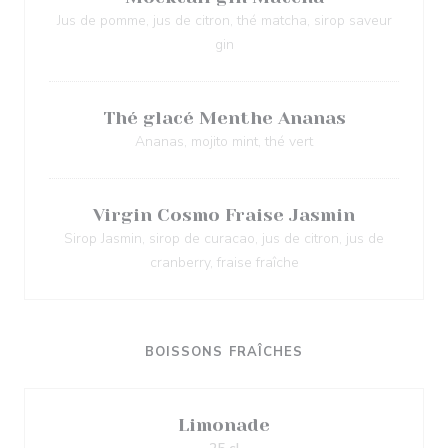
Jus de pomme, jus de citron, thé matcha, sirop saveur
gin
Thé glacé Menthe Ananas
Ananas, mojito mint, thé vert
Virgin Cosmo Fraise Jasmin
Sirop Jasmin, sirop de curacao, jus de citron, jus de
cranberry, fraise fraîche
BOISSONS FRAÎCHES
Limonade