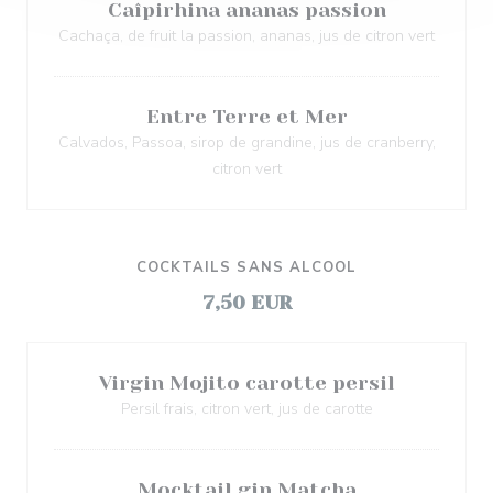
Caîpirhina ananas passion
Cachaça, de fruit la passion, ananas, jus de citron vert
Entre Terre et Mer
Calvados, Passoa, sirop de grandine, jus de cranberry,
citron vert
COCKTAILS SANS ALCOOL
7,50 EUR
Virgin Mojito carotte persil
Persil frais, citron vert, jus de carotte
Mocktail gin Matcha