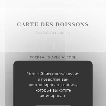
CARTE DES BOISSONS
Nos Rafraîchissements
COCKTAILS AVEC ALCOOL
9,50 EUR
Этот сайт использует кукис
и позволяет вам
Mojito
контролировать сервисы
Havana 5 cl, Citron Vert, Sucre de Canne, Cassonade,
которые вы хотите
Menthe Fraîche, Glace Pilée, Eau Gazeuse
активировать