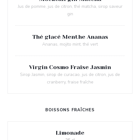
Jus de pomme, jus de citron, thé matcha, sirop saveur
gin
Thé glacé Menthe Ananas
Ananas, mojito mint, thé vert
Virgin Cosmo Fraise Jasmin
Sirop Jasmin, sirop de curacao, jus de citron, jus de
cranberry, fraise fraîche
BOISSONS FRAÎCHES
Limonade