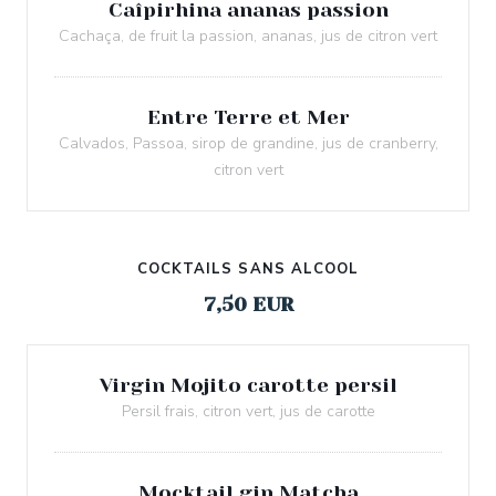
Caîpirhina ananas passion
Cachaça, de fruit la passion, ananas, jus de citron vert
Entre Terre et Mer
Calvados, Passoa, sirop de grandine, jus de cranberry,
citron vert
COCKTAILS SANS ALCOOL
7,50 EUR
Virgin Mojito carotte persil
Persil frais, citron vert, jus de carotte
Mocktail gin Matcha