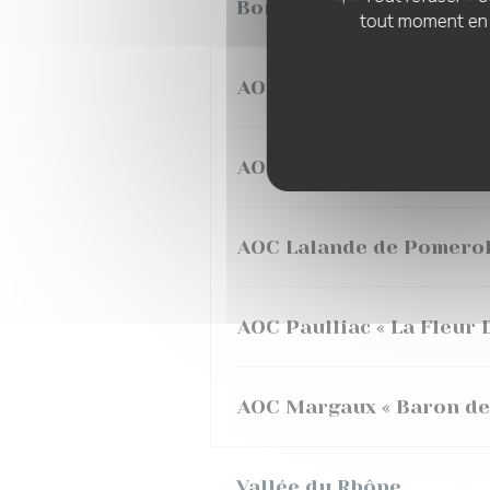
Bordelais
tout moment en c
AOC Blaye Côtes de Bord
AOC Côtes de Bourg « C
AOC Lalande de Pomerol 
AOC Paulliac « La Fleur 
AOC Margaux « Baron de
Vallée du Rhône