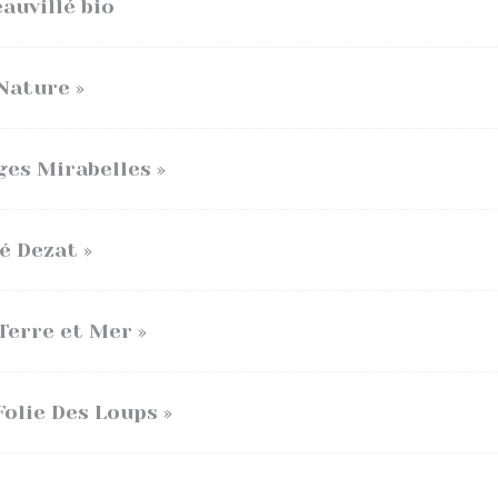
auvillé bio
Nature »
ges Mirabelles »
é Dezat »
Terre et Mer »
Folie Des Loups »